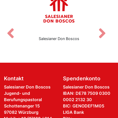
Zurück
V
Salesianer Don Boscos
Kontakt
Spendenkonto
Salesianer Don Boscos
Salesianer Don Boscos
Jugend- und
IBAN: DE78 7509 0300
Berufungspastoral
0002 2132 30
Schottenanger 15
BIC: GENODEF1M05
97082 Würzburg
LIGA Bank