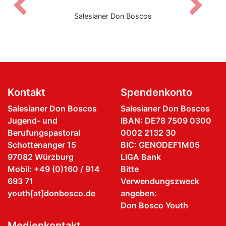
Zurück
V
Salesianer Don Boscos
Kontakt
Spendenkonto
Salesianer Don Boscos
Salesianer Don Boscos
Jugend- und
IBAN: DE78 7509 0300
Berufungspastoral
0002 2132 30
Schottenanger 15
BIC: GENODEF1M05
97082 Würzburg
LIGA Bank
Mobil: +49 (0)160 / 914
Bitte
693 71
Verwendungszweck
youth[at]donbosco.de
angeben:
Don Bosco Youth
Medienkontakt