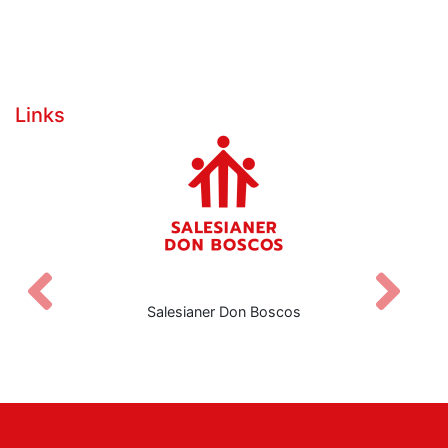
Links
Zurück
V
Salesianer Don Boscos