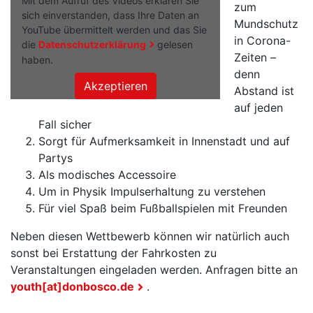
Mit dem Aufruf des Videos erklären Sie
zum
sich einverstanden, dass Ihre Daten an
Mundschutz
YouTube übermittelt werden und das Sie
in Corona-
die
Datenschutzerklärung
gelesen
Zeiten –
haben.
denn
Abstand ist
auf jeden
Fall sicher
Sorgt für Aufmerksamkeit in Innenstadt und auf
Partys
Als modisches Accessoire
Um in Physik Impulserhaltung zu verstehen
Für viel Spaß beim Fußballspielen mit Freunden
Neben diesen Wettbewerb können wir natürlich auch
sonst bei Erstattung der Fahrkosten zu
Veranstaltungen eingeladen werden. Anfragen bitte an
youth[at]donbosco.de
.