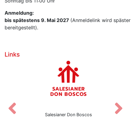
Sonntag bis 11:00 Uhr
Anmeldung:
bis spätestens 9. Mai 2027
(Anmeldelink wird späster
bereitgestellt).
Links
Zurück
V
Salesianer Don Boscos