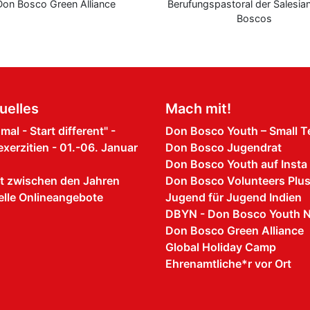
 Bosco Green Alliance
Berufungspastoral der Salesianer
Boscos
tuelles
Mach mit!
al - Start different" -
Don Bosco Youth – Small 
xerzitien - 01.-06. Januar
Don Bosco Jugendrat
Don Bosco Youth auf Insta
t zwischen den Jahren
Don Bosco Volunteers Plu
uelle Onlineangebote
Jugend für Jugend Indien
DBYN - Don Bosco Youth N
Don Bosco Green Alliance
Global Holiday Camp
Ehrenamtliche*r vor Ort