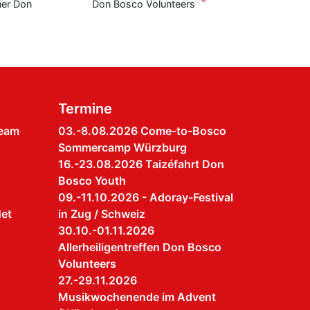
 Don
Don Bosco Volunteers
Don Bo
Termine
Team
03.-8.08.2026 Come-to-Bosco
Sommercamp Würzburg
16.-23.08.2026 Taizéfahrt Don
s
Bosco Youth
09.-11.10.2026 - Adoray-Festival
et
in Zug / Schweiz
30.10.-01.11.2026
Allerheiligentreffen Don Bosco
Volunteers
27.-29.11.2026
Musikwochenende im Advent