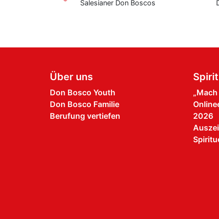
beuern
Salesianer Don Boscos
Don
Über uns
Spiri
Don Bosco Youth
„Mach m
Don Bosco Familie
Onlinee
Berufung vertiefen
2026
Auszei
Spirit