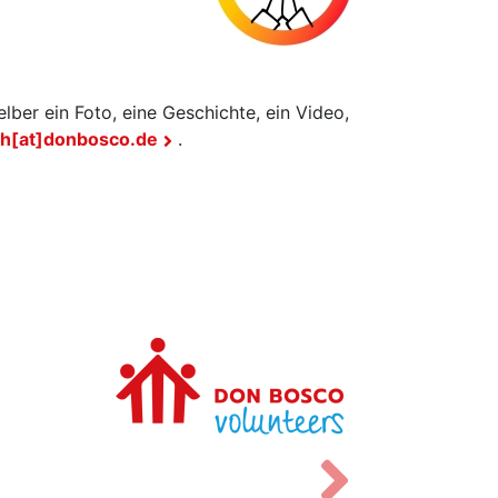
lber ein Foto, eine Geschichte, ein Video,
th[at]donbosco.de
.
Vor